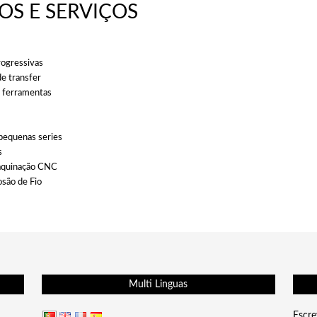
S E SERVIÇOS
ogressivas
e transfer
 ferramentas
pequenas series
s
aquinação CNC
osão de Fio
Multi Linguas
Escre